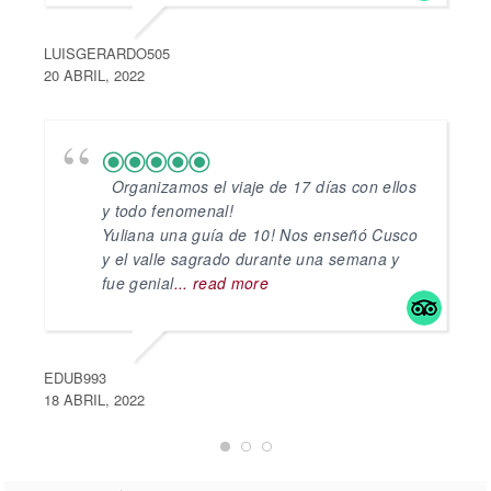
LUISGERARDO505
2
20 ABRIL, 2022
Organizamos el viaje de 17 días con ellos
y todo fenomenal!
Yuliana una guía de 10! Nos enseñó Cusco
y el valle sagrado durante una semana y
fue genial
... read more
J
EDUB993
1
18 ABRIL, 2022