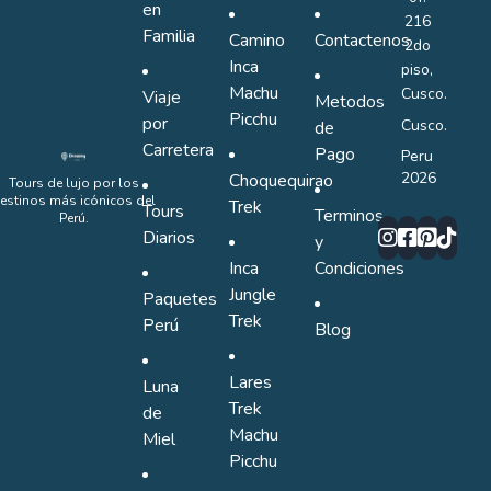
en
216
Familia
Camino
Contactenos
2do
Inca
piso,
Machu
Cusco.
Viaje
Metodos
Picchu
por
Cusco.
de
Carretera
Pago
Peru
2026
Choquequirao
Tours de lujo por los
estinos más icónicos del
Trek
Tours
Terminos
Perú.
Diarios
y
Inca
Condiciones
Jungle
Paquetes
Trek
Perú
Blog
Lares
Luna
Trek
de
Machu
Miel
Picchu