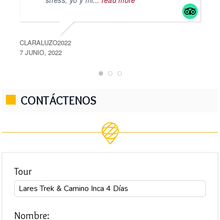
CLARALUZO2022
7 JUNIO, 2022
Q
1
CONTÁCTENOS
Tour
Nombre: