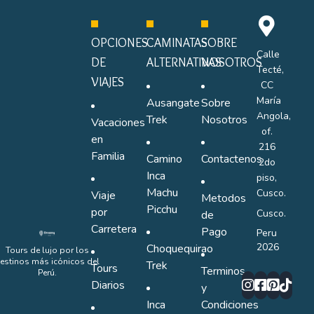
OPCIONES
CAMINATAS
SOBRE
Calle
DE
ALTERNATIVAS
NOSOTROS
Tecté,
VIAJES
CC
María
Ausangate
Sobre
Angola,
Trek
Nosotros
Vacaciones
of.
en
216
Familia
Camino
Contactenos
2do
Inca
piso,
Machu
Cusco.
Viaje
Metodos
Picchu
por
Cusco.
de
Carretera
Pago
Peru
2026
Choquequirao
Tours de lujo por los
estinos más icónicos del
Trek
Tours
Terminos
Perú.
Diarios
y
Inca
Condiciones